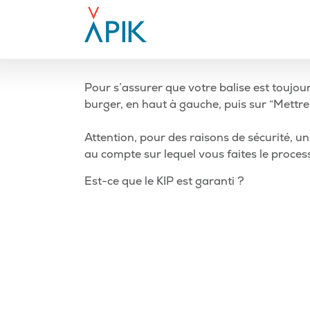
Aller
au
contenu
-
Pour s’assurer que votre balise est toujou
burger, en haut à gauche, puis sur “Mettre à
Attention, pour des raisons de sécurité, un
au compte sur lequel vous faites le process
Navigation
Article
Est-ce que le KIP est garanti ?
précédent
de
l’article