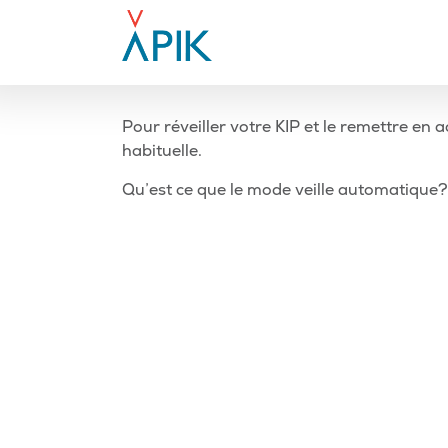
Aller
au
contenu
-
Pour réveiller votre KIP et le remettre en 
habituelle.
Navigation
Article
Qu’est ce que le mode veille automatique?
précédent
de
l’article