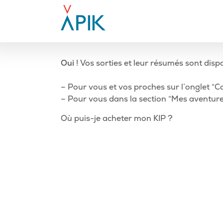
Aller
au
contenu
-
Oui
! Vos sorties et leur résumés sont dispo
– Pour vous et vos proches sur l’onglet “Ca
– Pour vous dans la section “Mes aventur
Navigation
Article
Où puis-je acheter mon KIP ?
précédent
de
l’article