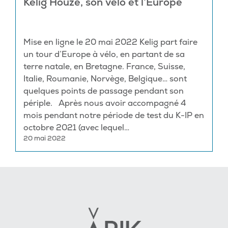
Kelig Houzé, son vélo et l’Europe
Mise en ligne le 20 mai 2022 Kelig part faire
un tour d’Europe à vélo, en partant de sa
terre natale, en Bretagne. France, Suisse,
Italie, Roumanie, Norvège, Belgique… sont
quelques points de passage pendant son
périple. Après nous avoir accompagné 4
mois pendant notre période de test du K-IP en
octobre 2021 (avec lequel…
Posté
20
20 mai 2022
le
mai
2022