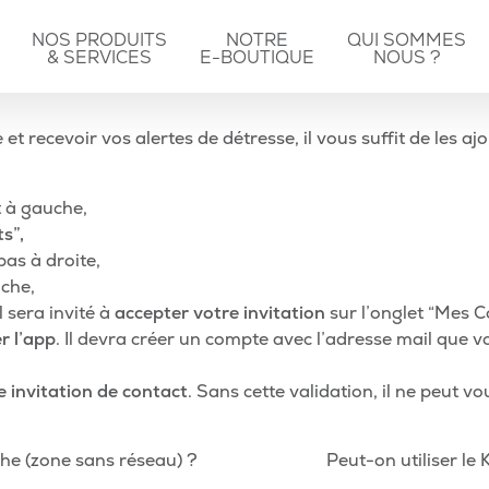
NOS PRODUITS
NOTRE
QUI SOMMES
& SERVICES
E-BOUTIQUE
NOUS ?
t recevoir vos alertes de détresse, il vous suffit de les aj
t à gauche,
s”,
bas à droite,
che,
l sera invité à
accepter votre invitation
sur l’onglet “Mes Co
r l’app
. Il devra créer un compte avec l’adresse mail que 
e invitation de contact
. Sans cette validation, il ne peut vo
che (zone sans réseau) ?
Peut-on utiliser le 