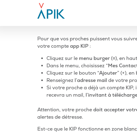
Aller
au
contenu
-
Pour que vos proches puissent vous suivre e
votre compte
app KIP
:
Cliquez sur le
menu burger
(≡), en hau
Dans le menu, choisissez
“Mes Contact
Cliquez sur le bouton
“Ajouter”
(+), en 
Renseignez
l’adresse mail
de votre pro
Si votre proche a déjà un compte KIP, i
recevra un mail,
l’invitant à télécharge
Attention, votre proche
doit accepter votr
alertes de détresse.
Navigation
Article
Est-ce que le KIP fonctionne en zone blan
précédent