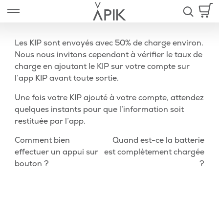
Aller
Open left Panel
au
-
contenu
Les KIP sont envoyés avec 50% de charge environ.
Nous nous invitons cependant à vérifier le taux de
charge en ajoutant le KIP sur votre compte sur
ir
l’app KIP avant toute sortie.
u
Une fois votre KIP ajouté à votre compte, attendez
nt
quelques instants pour que l’information soit
restituée par l’app.
Navigation
Article
Arti
Comment bien
Quand est-ce la batterie
précédent
sui
effectuer un appui sur
est complètement chargée
de
bouton ?
?
l’article