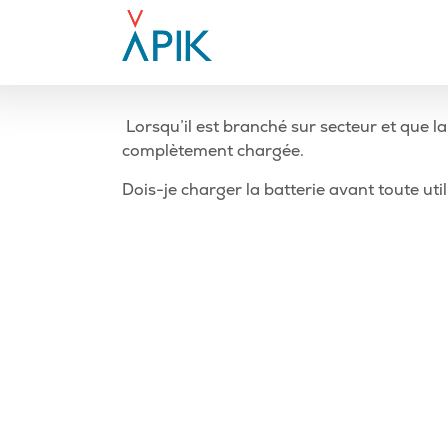
Aller
au
contenu
-
Lorsqu’il est branché sur secteur et que la 
complètement chargée.
Navigation
Article
Dois-je charger la batterie avant toute util
précédent
de
l’article